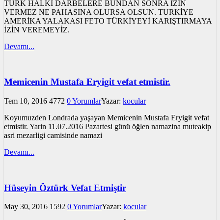
TÜRK HALKI DARBELERE BUNDAN SONRA İZİN
VERMEZ NE PAHASINA OLURSA OLSUN. TURKİYE
AMERİKA YALAKASI FETO TÜRKİYEYİ KARIŞTIRMAYA
İZİN VEREMEYİZ.
Devamı...
Memicenin Mustafa Eryigit vefat etmistir.
Tem 10, 2016
4772
0 Yorumlar
Yazar:
kocular
Koyumuzden Londrada yaşayan Memicenin Mustafa Eryigit vefat
etmistir. Yarin 11.07.2016 Pazartesi günü öğlen namazina muteakip
asri mezarligi camisinde namazi
Devamı...
Hüseyin Öztürk Vefat Etmiştir
May 30, 2016
1592
0 Yorumlar
Yazar:
kocular