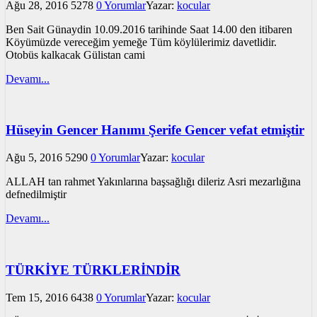
Ağu 28, 2016
5278
0 Yorumlar
Yazar:
kocular
Ben Sait Günaydin 10.09.2016 tarihinde Saat 14.00 den itibaren
Köyümüzde vereceğim yemeğe Tüm köylülerimiz davetlidir.
Otobüs kalkacak Gülistan cami
Devamı...
Hüseyin Gencer Hanımı Şerife Gencer vefat etmiştir
Ağu 5, 2016
5290
0 Yorumlar
Yazar:
kocular
ALLAH tan rahmet Yakınlarına başsağlığı dileriz Asri mezarlığına
defnedilmiştir
Devamı...
TÜRKİYE TÜRKLERİNDİR
Tem 15, 2016
6438
0 Yorumlar
Yazar:
kocular