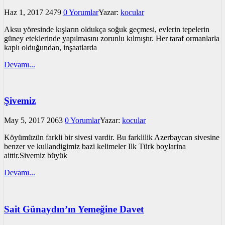
Haz 1, 2017
2479
0 Yorumlar
Yazar:
kocular
Aksu yöresinde kışların oldukça soğuk geçmesi, evlerin tepelerin
güney eteklerinde yapılmasını zorunlu kılmıştır. Her taraf ormanlarla
kaplı olduğundan, inşaatlarda
Devamı...
Şivemiz
May 5, 2017
2063
0 Yorumlar
Yazar:
kocular
Köyümüzün farkli bir sivesi vardir. Bu farklilik Azerbaycan sivesine
benzer ve kullandigimiz bazi kelimeler Ilk Türk boylarina
aittir.Sivemiz büyük
Devamı...
Sait Günaydın’ın Yemeğine Davet