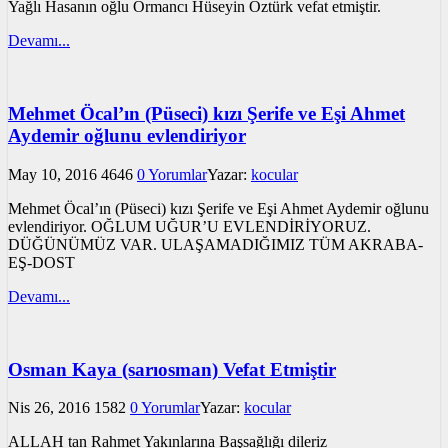
Yağlı Hasanın oğlu Ormancı Hüseyin Öztürk vefat etmiştir.
Devamı...
Mehmet Öcal’ın (Püseci) kızı Şerife ve Eşi Ahmet
Aydemir oğlunu evlendiriyor
May 10, 2016
4646
0 Yorumlar
Yazar:
kocular
Mehmet Öcal’ın (Püseci) kızı Şerife ve Eşi Ahmet Aydemir oğlunu
evlendiriyor. OĞLUM UĞUR’U EVLENDİRİYORUZ.
DÜĞÜNÜMÜZ VAR. ULAŞAMADIĞIMIZ TÜM AKRABA-
EŞ-DOST
Devamı...
Osman Kaya (sarıosman) Vefat Etmiştir
Nis 26, 2016
1582
0 Yorumlar
Yazar:
kocular
ALLAH tan Rahmet Yakınlarına Başsağlığı dileriz