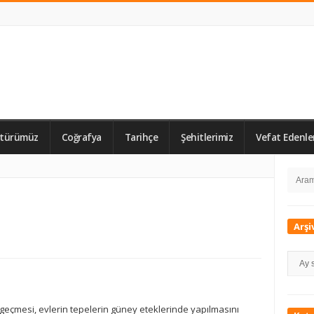
ltürümüz
Coğrafya
Tarihçe
Şehitlerimiz
Vefat Edenle
Si
Searc
Si
for:
Arşi
Arşivl
geçmesi, evlerin tepelerin güney eteklerinde yapılmasını