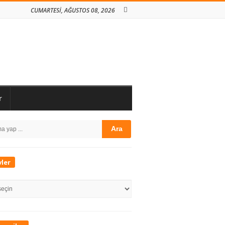
CUMARTESI, AĞUSTOS 08, 2026
r
te
h
debar
vler
er