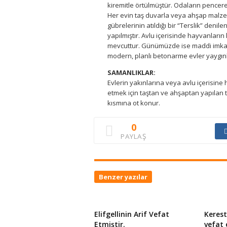
kiremitle örtülmüştür. Odaların pencer
Her evin taş duvarla veya ahşap malzem
gübrelerinin atıldığı bir “Terslik” denil
yapılmıştır. Avlu içerisinde hayvanların
mevcuttur. Günümüzde ise maddi imkanlar
modern, planlı betonarme evler yaygın
SAMANLIKLAR:
Evlerin yakınlarına veya avlu içerisine
etmek için taştan ve ahşaptan yapılan t
kısmına ot konur.
0
PAYLAŞ
Benzer yazılar
Elifgellinin Arif Vefat
Kerest
Etmiştir.
vefat 