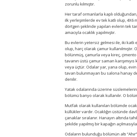
zorunlu kılmıştır.
Her taraf ormanlarla kaplı olduğundan,
ilk yerleşimlerde ev tek katli olup, 4X6
dörtgen şeklinde yapılan evlerin tek ta
amacıyla ocaklık yapılmıştır.
Bu evlerin yetersiz gelmesi ile, iki katl
olup, harç olarak çamur kullanılmıştır.
bölünmüş, çamurla veya kireç, çimento k
tavanın üstü çamur saman karışımıyıs kap
veya üçtür. Odalar yar, yana olup, evi
tavan bulun­mayan bu salona hanay deni
denilir.
Yatak odalarında üzerine süslemelerin i
bölümü banyo olarak kullanılır. O böl
Mutfak olarak kullanılan bölümde ocaklı
küllükler vardır. Ocaklığın üstünde da
çanaklar sıralanır. Hanayın altında tah
şekilde yapılmış bir kapağın açılmasıyla 
Odaların bulunduğu bölümün altı “Ahır” ol