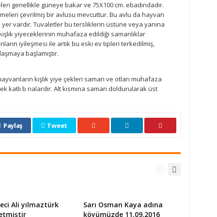
eleri genellikle güneye bakar ve 75X100 cm. ebadındadır.
eleri çevrilmiş bir avlusu mevcuttur. Bu avlu da hayvan
en yer vardır. Tuvaletler bu tersliklerin üstüne veya yanına
 kışlık yiyeceklerinin muhafaza edildiği samanlıklar
ın iyileşmesi ile artık bu eski ev tipleri terkedilmiş,
laşmaya başlamıştır.
 hayvanların kışlık yiye çekleri saman ve otları muhafaza
ek katlı b nalardır. Alt kısmına saman doldurularak üst
Paylaş
Tweet
eci Ali yılmaztürk
Sarı Osman Kaya adına
etmiştir
köyümüzde 11.09.2016