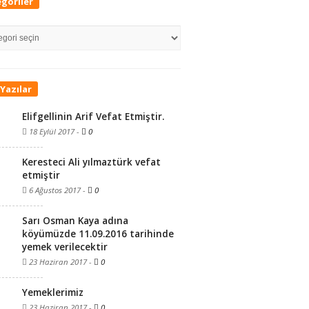
goriler
riler
Yazılar
Elifgellinin Arif Vefat Etmiştir.
18 Eylül 2017
-
0
Keresteci Ali yılmaztürk vefat
etmiştir
6 Ağustos 2017
-
0
Sarı Osman Kaya adına
köyümüzde 11.09.2016 tarihinde
yemek verilecektir
23 Haziran 2017
-
0
Yemeklerimiz
23 Haziran 2017
-
0