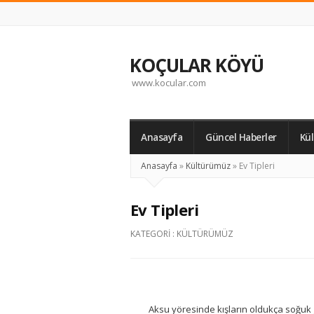
KOÇULAR KÖYÜ
www.kocular.com
Anasayfa
Güncel Haberler
Kü
Anasayfa
»
Kültürümüz
»
Ev Tipleri
Ev Tipleri
KATEGORI :
KÜLTÜRÜMÜZ
Aksu yöresinde kışların oldukça soğuk 