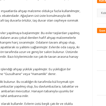
Kate
Katego
 inşaatlarda ahşap malzeme oldukça fazla kullanılmıştır,
 m. ebatındadır. Ağaçların üst üste konulmasıyla dik
rafı taş duvarla örtülür, taş duvar olan cepheye ısınmak
Son 
ı evler yapılmaya başlanmıştır. Bu evler taşlardan yapılmış
 Odaların arası çokal denilen hafif ahşap malzemelerle
arışımı harç sıvanmıştır. Odaların tavanı ahşap olup,
atılarak ısı yalıtımı sağlanmıştır. Evlerde oda sayışı, iki
n ön tarafında uzun ve geniş bir salon bulunur. Üstünde
lir. Bazı köylerimizde ise çatı ile tavan arasına hanay
şlendiği ahşap yüklük yapılmıştır. Eu yüklüğün bir
üme “Gusulhane” veya “Hamamlık” denir.
k bulunur. Bu ocaklığın iki tarafında kül koymak için
vlumbazlar yapılmış olup, bu davlumbazlara, tabaklar ve
ıl ambarları mevcuttur. Hanayın tabanıyla uyumlu bir
tahıl ambarına inilir.
arak kullanılır. Evlerin üstü beşik çatı ile ve oluklu