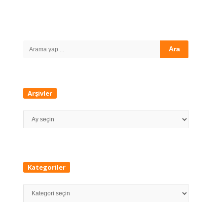
Site
Sidebar
Search
for:
Arşivler
Arşivler
Kategoriler
Kategoriler