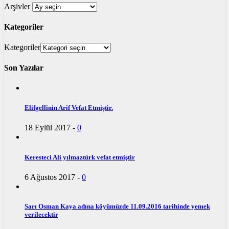
Arşivler
Kategoriler
Kategoriler
Son Yazılar
Elifgellinin Arif Vefat Etmiştir.
18 Eylül 2017
-
0
Keresteci Ali yılmaztürk vefat etmiştir
6 Ağustos 2017
-
0
Sarı Osman Kaya adına köyümüzde 11.09.2016 tarihinde yemek
verilecektir