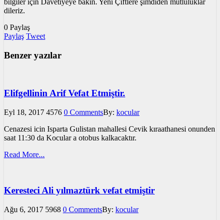
bilgiler için Davetiyeye bakın. Yeni Çiftlere şimdiden mutluluklar
dileriz.
0
Paylaş
Paylaş
Tweet
Benzer yazılar
Elifgellinin Arif Vefat Etmiştir.
Eyl 18, 2017
4576
0 Comments
By:
kocular
Cenazesi icin Isparta Gulistan mahallesi Cevik kıraathanesi onunden
saat 11:30 da Kocular a otobus kalkacaktır.
Read More...
Keresteci Ali yılmaztürk vefat etmiştir
Ağu 6, 2017
5968
0 Comments
By:
kocular