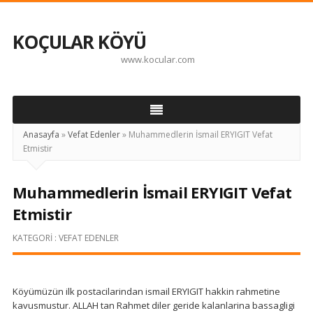
KOÇULAR KÖYÜ
www.kocular.com
Anasayfa
»
Vefat Edenler
»
Muhammedlerin İsmail ERYIGIT Vefat
Etmistir
Muhammedlerin İsmail ERYIGIT Vefat
Etmistir
KATEGORI :
VEFAT EDENLER
Köyümüzün ilk postacilarindan ismail ERYIGIT hakkin rahmetine
kavusmustur. ALLAH tan Rahmet diler geride kalanlarina bassagligi