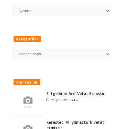
Arşivler
Kategoriler
Kategoriler
Son Yazılar
Elifgellinin Arif Vefat Etmiştir.
18 Eylül 2017
-
0
Keresteci Ali yılmaztürk vefat
etmiştir