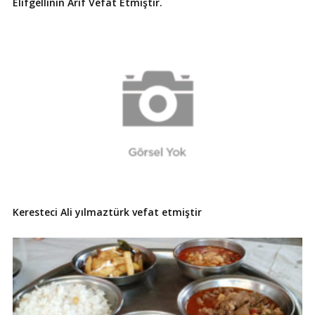
Elifgellinin Arif Vefat Etmiştir.
Keresteci Ali yılmaztürk vefat etmiştir