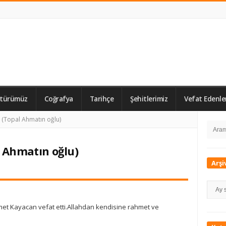
ltürümüz
Coğrafya
Tarihçe
Şehitlerimiz
Vefat Edenle
Si
(Topal Ahmatın oğlu)
Searc
Si
for:
 Ahmatın oğlu)
Arşi
Arşivl
t Kayacan vefat etti.Allahdan kendisine rahmet ve