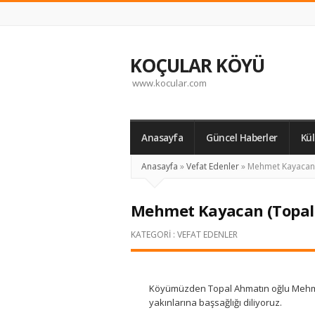
KOÇULAR KÖYÜ
www.kocular.com
Anasayfa
Güncel Haberler
Kü
Anasayfa
»
Vefat Edenler
»
Mehmet Kayacan 
Mehmet Kayacan (Topal
KATEGORI :
VEFAT EDENLER
Köyümüzden Topal Ahmatın oğlu Mehme
yakınlarına başsağlığı diliyoruz.