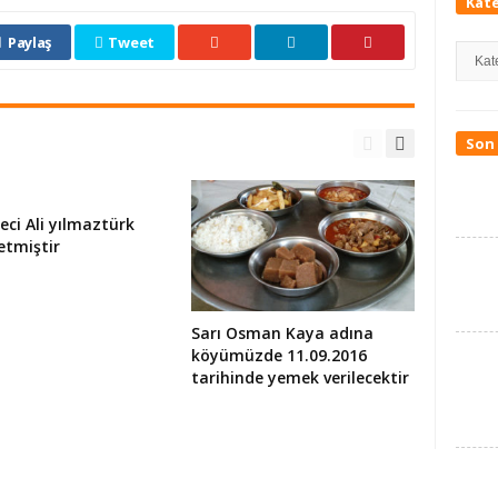
Kate
Paylaş
Tweet
Katego
Son 
eci Ali yılmaztürk
etmiştir
Sarı Osman Kaya adına
köyümüzde 11.09.2016
tarihinde yemek verilecektir