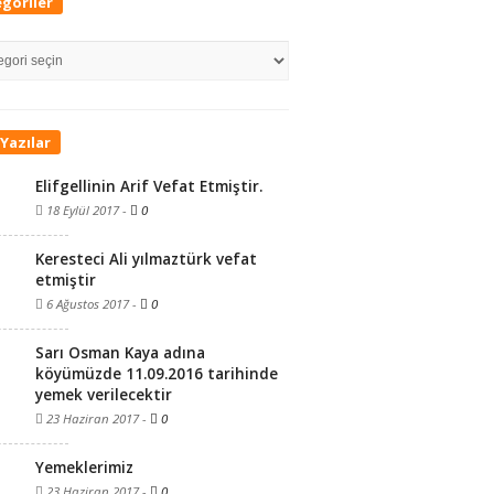
goriler
riler
Yazılar
Elifgellinin Arif Vefat Etmiştir.
18 Eylül 2017
-
0
Keresteci Ali yılmaztürk vefat
etmiştir
6 Ağustos 2017
-
0
Sarı Osman Kaya adına
köyümüzde 11.09.2016 tarihinde
yemek verilecektir
23 Haziran 2017
-
0
Yemeklerimiz
23 Haziran 2017
-
0