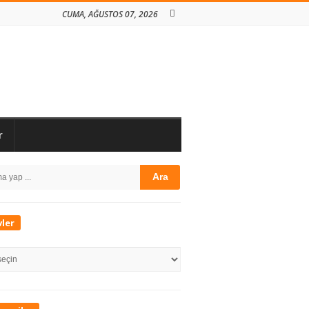
CUMA, AĞUSTOS 07, 2026
r
te
h
debar
vler
er