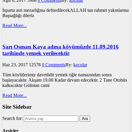
Ağu 6, 2017
5968
0 Comments
By:
kocular
İsparta asri mezarlığına defnedilecekALLAH tan rahmet yakınlarına
Başsağlığı dileriz
Read More...
Sarı Osman Kaya adına köyümüzde 11.09.2016
tarihinde yemek verilecektir
Haz 23, 2017
12578
0 Comments
By:
kocular
Tüm köylülerimiz davetlidir yemek öğle namazından sonra
başlayacaktır. Akşam 19.00 Kadar devam edecektir. 2 Tane Otobüs
kalkacaktır Gülistan cami
Read More...
Site Sidebar
Search for:
Arşivler