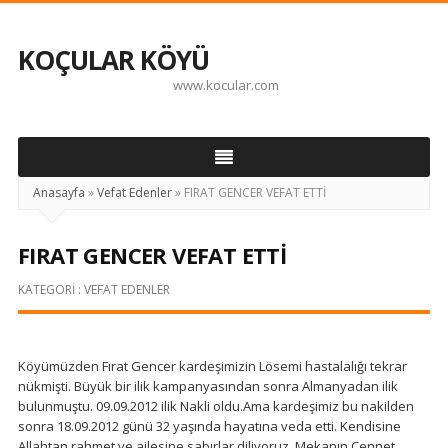
KOÇULAR KÖYÜ
www.kocular.com
Anasayfa
»
Vefat Edenler
»
FIRAT GENCER VEFAT ETTİ
FIRAT GENCER VEFAT ETTİ
KATEGORI :
VEFAT EDENLER
Köyümüzden Fırat Gencer kardeşimizin Lösemi hastalalığı tekrar
nükmişti. Büyük bir ilik kampanyasından sonra Almanyadan ilik
bulunmuştu. 09.09.2012 ilik Nakli oldu.Ama kardeşimiz bu nakilden
sonra 18.09.2012 günü 32 yaşında hayatına veda etti. Kendisine
Allahtan rahmet ve ailesine sabırlar diliyoruz. Mekanın Cennet