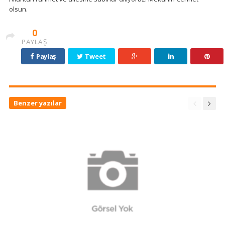
olsun.
0
PAYLAŞ
Paylaş
Tweet
Benzer yazılar